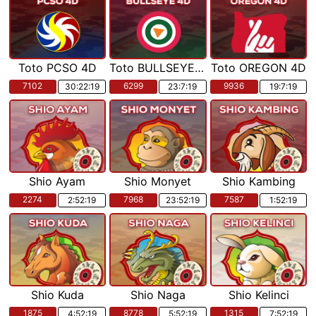
Toto PCSO 4D
Toto BULLSEYE 4D
Toto OREGON 4D
7102
6299
9936
30:22:18
23:7:18
19:7:18
Shio Ayam
Shio Monyet
Shio Kambing
2274
7968
7587
2:52:18
23:52:18
1:52:18
Shio Kuda
Shio Naga
Shio Kelinci
1875
8778
1315
4:52:18
5:52:18
7:52:18