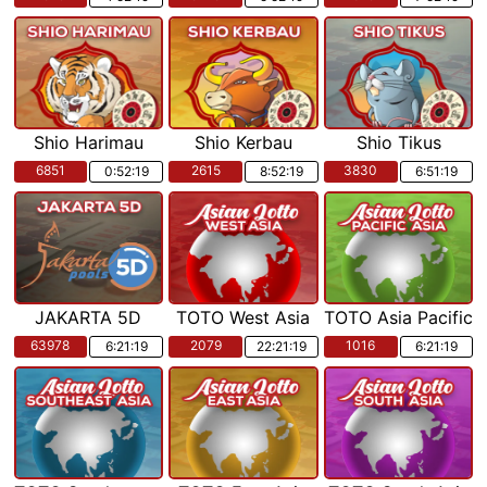
Shio Harimau
Shio Kerbau
Shio Tikus
6851
2615
3830
0:52:18
8:52:18
6:51:18
JAKARTA 5D
TOTO West Asia
TOTO Asia Pacific
63978
2079
1016
6:21:18
22:21:18
6:21:18