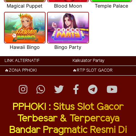
Magical Puppet
Blood Moon
Temple Palace
Hawaii Bingo
Bingo Party
LINK ALTERNATIF
Kalkulator Parlay
🔥ZONA PPHOKI
🔥RTP SLOT GACOR
PPHOKI : Situs Slot Gacor
Terbesar & Terpercaya
Bandar Pragmatic Resmi Di