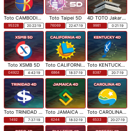
Toto CAMBODIA 5D
Toto Taipei 5D
4D TOTO Jakarta POOLS
95328
76069
9981
20:22:18
22:47:18
0:21:18
Toto XSMB 5D
Toto CALIFORNIA 4D
Toto KENTUCKY 4D
04922
6864
8387
4:42:18
18:37:18
20:7:18
Toto TRINIDAD & TOBAGO 4D
Toto JAMAICA 4D
Toto CAROLINA 4D
1492
6244
6533
7:37:18
18:32:18
20:27:18