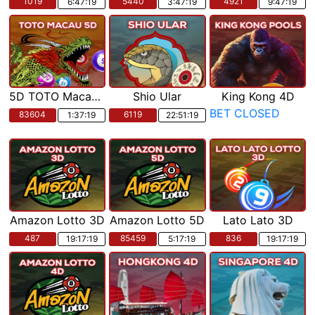
1019
5440
4921
6:47:18
3:47:18
9:47:18
5D TOTO Macau POOLS
Shio Ular
King Kong 4D
BET CLOSED
83604
6119
1:37:18
22:51:18
Amazon Lotto 3D
Amazon Lotto 5D
Lato Lato 3D
487
85459
836
19:17:18
5:17:18
19:17:18