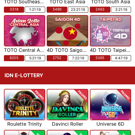
TOTO Southeast Asia
TOTO East Asia
TOTO South Asia
3318
5486
2493
1:21:18
23:21:18
3:21:18
TOTO Central Asia
4D TOTO Saigon POOLS
4D TOTO Taipei POOLS
8205
2752
5365
5:21:18
7:22:18
4:47:18
IDN E-LOTTERY
PROMO
PROMO
PROMO
Roulette Trinity
Davinci Roller
Universe 6D