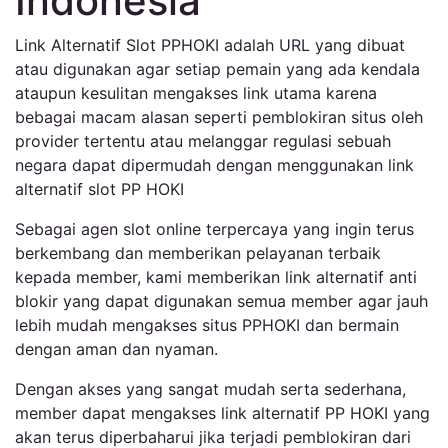
Indonesia
Link Alternatif Slot PPHOKI adalah URL yang dibuat
atau digunakan agar setiap pemain yang ada kendala
ataupun kesulitan mengakses link utama karena
bebagai macam alasan seperti pemblokiran situs oleh
provider tertentu atau melanggar regulasi sebuah
negara dapat dipermudah dengan menggunakan link
alternatif slot PP HOKI
Sebagai agen slot online terpercaya yang ingin terus
berkembang dan memberikan pelayanan terbaik
kepada member, kami memberikan link alternatif anti
blokir yang dapat digunakan semua member agar jauh
lebih mudah mengakses situs PPHOKI dan bermain
dengan aman dan nyaman.
Dengan akses yang sangat mudah serta sederhana,
member dapat mengakses link alternatif PP HOKI yang
akan terus diperbaharui jika terjadi pemblokiran dari