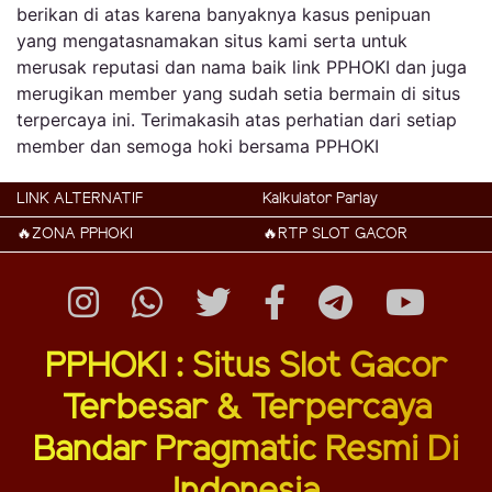
berikan di atas karena banyaknya kasus penipuan
yang mengatasnamakan situs kami serta untuk
merusak reputasi dan nama baik link PPHOKI dan juga
merugikan member yang sudah setia bermain di situs
terpercaya ini. Terimakasih atas perhatian dari setiap
member dan semoga hoki bersama PPHOKI
LINK ALTERNATIF
Kalkulator Parlay
🔥ZONA PPHOKI
🔥RTP SLOT GACOR
PPHOKI : Situs Slot Gacor
Terbesar & Terpercaya
Bandar Pragmatic Resmi Di